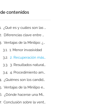
 de contenidos
¿Qué es y cuáles son las ventajas de la Minilipo?
Diferencias clave entre Minilipo y Liposucción tradicional
Ventajas de la Minilipo: ¿Por qué es la mejor opción?
1. Menor invasividad
2. Recuperación más rápida
3. Resultados naturales
4. Procedimiento ambulatorio
¿Quiénes son los candidatos ideales para una Minilipo?
Ventajas de la Minilipo en postoperatorios y mantenimiento de resultados
¿Dónde hacerse una Minilipo? La importancia de elegir una clínica especializada
Conclusión sobre la ventajas de una Minilipo