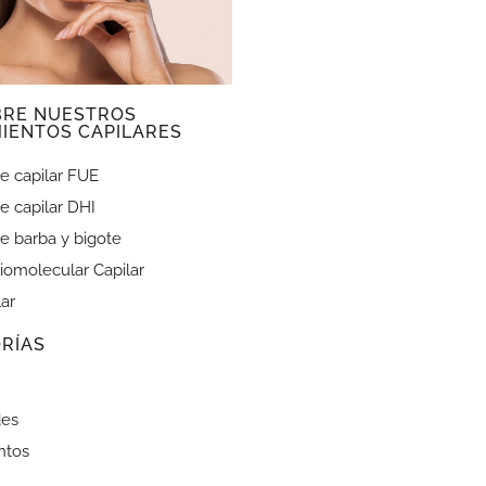
BRE NUESTROS
IENTOS CAPILARES
e capilar FUE
e capilar DHI
e barba y bigote
iomolecular Capilar
lar
RÍAS
es
ntos