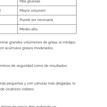
Más gruesas
)
Mayor volumen
Puede ser necesaria
Medio-alto
iminar grandes volúmenes de grasa, la minilipo
s con acúmulos grasos moderados.
términos de seguridad como de resultados.
nes más pequeñas y con cánulas más delgadas, lo
e cicatrices visibles.
diarias en pocos días, evitando un