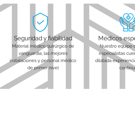
Seguridad y fiabilidad
Médicos espe
Material médico quirúrgico de
Nuestro equipo 
vanguardia, las mejores
especialistas cu
instalaciones y personal médico
dilatada experienc
de primer nivel
continu