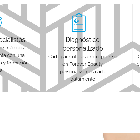
cialistas
Diagnóstico
personalizado
de médicos
enta con una
Cada paciente es único, por eso
ia y formación
en Forever Beauty
e
a.
personalizamos cada
tratamiento