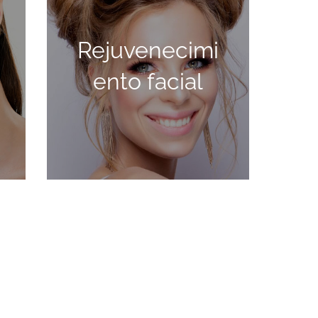
REJUVENECIMIENTO
Rejuvenecimi
FACIAL
ento facial
SABER MÁS