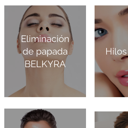
Eliminación
ELIMINACIÓN DE PAPADA
HILO
BELKYRA
de papada
Hilos
S
SABER MÁS
BELKYRA