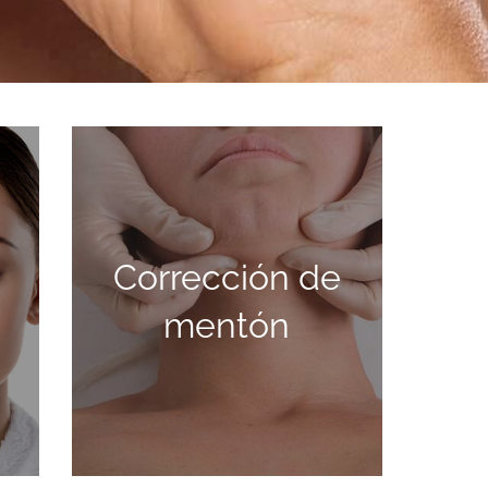
CORRECCIÓN DE
Corrección de
MENTÓN
mentón
SABER MÁS