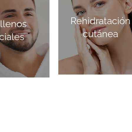
REHIDRATACIÓN
Rehidratación
CUTÁNEA
llenos
OS FACIALES
cutánea
ciales
SABER MÁS
ABER MÁS