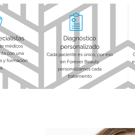
cialistas
Diagnóstico
personalizado
de médicos
enta con una
Cada paciente es único, por eso
ia y formación
en Forever Beauty
e
a.
personalizamos cada
tratamiento