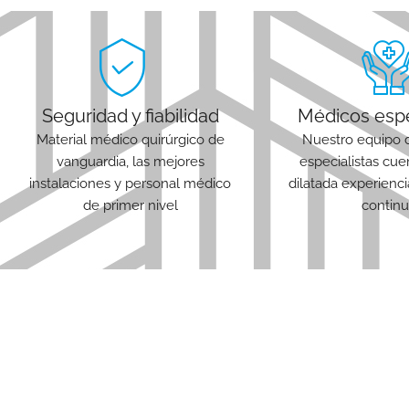
Seguridad y fiabilidad
Médicos espe
Material médico quirúrgico de
Nuestro equipo 
vanguardia, las mejores
especialistas cu
instalaciones y personal médico
dilatada experienc
de primer nivel
continu