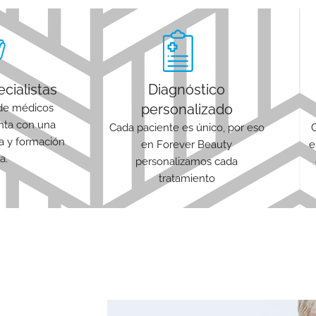
cialistas
Diagnóstico
personalizado
de médicos
enta con una
Cada paciente es único, por eso
ia y formación
en Forever Beauty
e
a.
personalizamos cada
tratamiento