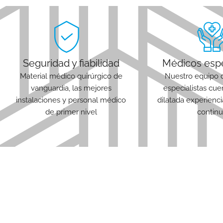
Seguridad y fiabilidad
Médicos espe
Material médico quirúrgico de
Nuestro equipo 
vanguardia, las mejores
especialistas cu
instalaciones y personal médico
dilatada experienc
de primer nivel
continu