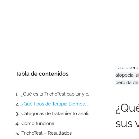
La alopeci
Tabla de contenidos
alopecia, 
pérdida de
¿Qué es la TrichoTest capilar y cuáles son sus ventajas?
¿Qué tipos de Terapia Biomolecular Capilar hacemos?
¿Qué
Categorías de tratamiento analizadas
sus 
Cómo funciona
TrichoTest – Resultados