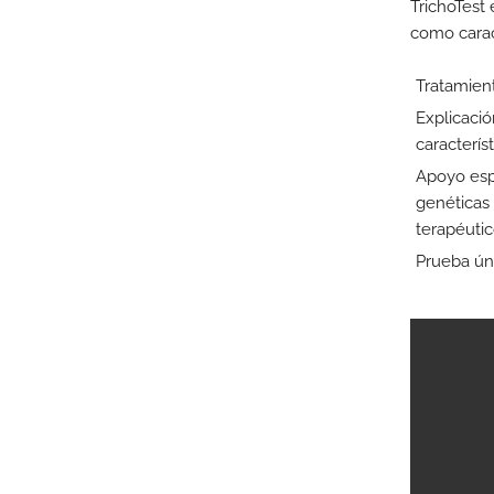
TrichoTest 
como caract
Tratamien
Explicació
caracterís
Apoyo esp
genéticas
terapéutic
Prueba úni