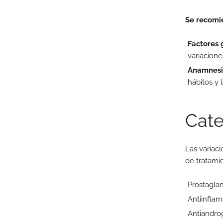
Se recomie
Factores 
variacione
Anamnesis
hábitos y 
Cate
Las variac
de tratamie
Prostaglan
Antiinflam
Antiandro