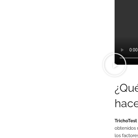
¿Qué
hac
TrichoTest
obtenidos 
los factore