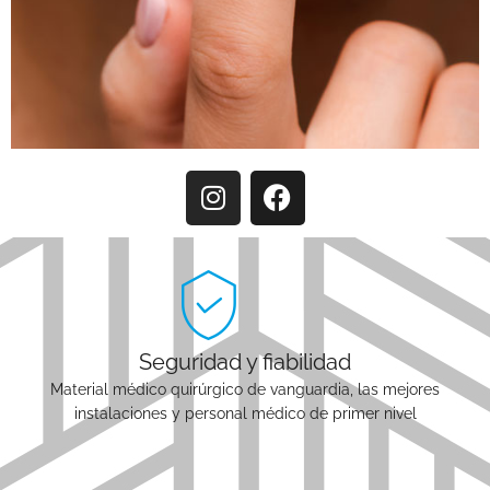
I
F
n
a
s
c
t
e
a
b
g
o
r
o
Seguridad y fiabilidad
a
k
Material médico quirúrgico de vanguardia, las mejores
m
instalaciones y personal médico de primer nivel