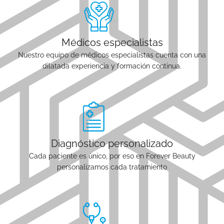
Médicos especialistas
Nuestro equipo de médicos especialistas cuenta con una
dilatada experiencia y formación continua.
Diagnóstico personalizado
Cada paciente es único, por eso en Forever Beauty
personalizamos cada tratamiento