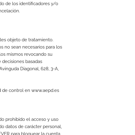
o de los identificadores y/o
ancelación.
les objeto de tratamiento.
tos no sean necesarios para los
de los mismos revocando su
e decisiones basadas
Avinguda Diagonal, 628, 3-A,
ad de control en www.aepd.es
ndo prohibido el acceso y uso
o datos de carácter personal,
EVER para bloquear la cuenta