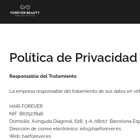
Ir
al
Cirugía Plástica
contenido
Política de Privacidad
Responsable del Tratamiento
La empresa responsable del tratamiento de sus datos en virtu
HAIR FOREVER
NIF: B67527846
Domicilio: Avinguda Diagonal, 628, 3-A, 08017 Barcelona E
Dirección de correo electrónico:
info@hairforever.es
Web: hairforever.es