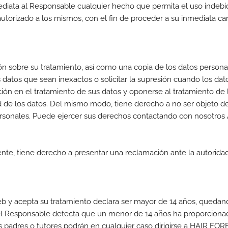
mediata al Responsable cualquier hecho que permita el uso indebid
 autorizado a los mismos, con el fin de proceder a su inmediata c
n sobre su tratamiento, así como una copia de los datos persona
los datos que sean inexactos o solicitar la supresión cuando los da
tación en el tratamiento de sus datos y oponerse al tratamiento 
ad de los datos. Del mismo modo, tiene derecho a no ser objeto d
rsonales. Puede ejercer sus derechos contactando con nosotros 
nte, tiene derecho a presentar una reclamación ante la autorid
 web y acepta su tratamiento declara ser mayor de 14 años, queda
el Responsable detecta que un menor de 14 años ha proporcionad
 padres o tutores podrán en cualquier caso dirigirse a HAIR FOR