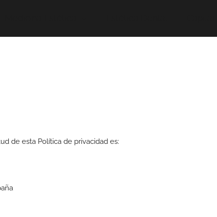
Medicina Estética
Estética Dental
Capilar
d de esta Política de privacidad es:
spaña