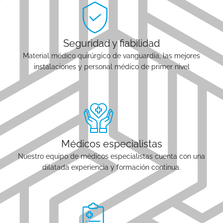
Seguridad y fiabilidad
Material médico quirúrgico de vanguardia, las mejores
instalaciones y personal médico de primer nivel
Médicos especialistas
Nuestro equipo de médicos especialistas cuenta con una
dilatada experiencia y formación continua.